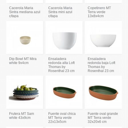
Cacerola Maria
Cacerola Maria
Copetinero MT
Sintra mediana azul
Sintra mini azul
Terra verde
c/tapa
c/tapa
13x8x4cm
Dip Bowl MT Mira
Ensaladera
Ensaladera
white 9x4cm
redonda alta Loft
redonda baja Loft
Thomas by
Thomas by
Rosenthal 23 cm
Rosenthal 23 cm
Frutera MT Sam
Fuente oval chica
Fuente oval grande
white 43x9cm
MT Terra verde
MT Terra verde
22x13x5cm
32x20x6 cm