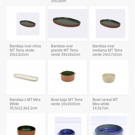
35x18cm
Bandeja oval chica
Bandeja oval
Bandeja oval
MT Terra verde
grande MT Terra
mediana MT Terra
20x13x2cm
verde 29x18x2cm
verde 24x17x2cm
Bandeja s MT Mira
Bowl bajo MT Terra
Bowl cereal MT
White
verde 16x16x5cm
Mira white
35,5x11,8x2,2cm
14,5x7cm