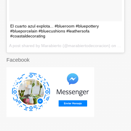
El cuarto azul explota... #blueroom #bluepottery
#blueporcelain #bluecushions #leathersofa
#coastaldecorating
A post shared by Marabierto (@marabiertodecoracion) on
Nov 20
Facebook