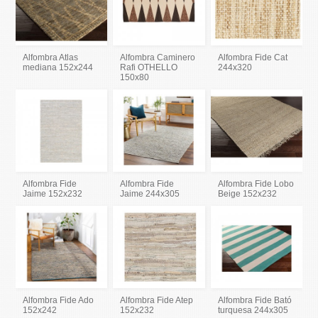
Alfombra Atlas
Alfombra Caminero
Alfombra Fide Cat
mediana 152x244
Rafi OTHELLO
244x320
150x80
Alfombra Fide
Alfombra Fide
Alfombra Fide Lobo
Jaime 152x232
Jaime 244x305
Beige 152x232
Alfombra Fide Ado
Alfombra Fide Atep
Alfombra Fide Bató
152x242
152x232
turquesa 244x305