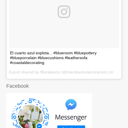
El cuarto azul explota... #blueroom #bluepottery
#blueporcelain #bluecushions #leathersofa
#coastaldecorating
A post shared by Marabierto (@marabiertodecoracion) on
Nov 20
Facebook