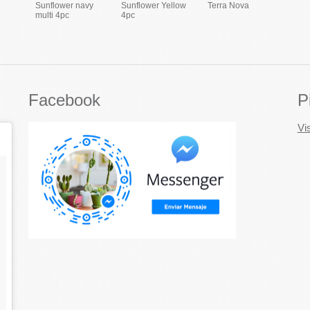
Sunflower navy
Sunflower Yellow
Terra Nova
multi 4pc
4pc
Facebook
P
Vi