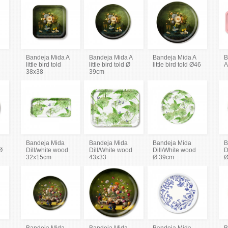
Bandeja Mida A
Bandeja Mida A
Bandeja Mida A
B
little bird told
little bird told Ø
little bird told Ø46
A
38x38
39cm
Bandeja Mida
Bandeja Mida
Bandeja Mida
B
Ø
Dill/white wood
Dill/White wood
Dill/White wood
D
32x15cm
43x33
Ø 39cm
Ø
Bandeja Mida
Bandeja Mida
Bandeja Mida
B