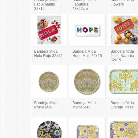
Fab Amarillo
Fabulous
Flowers
32x15
43x22cm
Bandeja Mida
Bandeja Mida
Bandeja Mida
Hola Rojo 32x15
Hope Multi 32x15
Juice Naranja
32x15
Bandeja Mida
Bandeja Mida
Bandeja Mida
Myrtle Ø39
Myrtle Ø46
Orange Trees