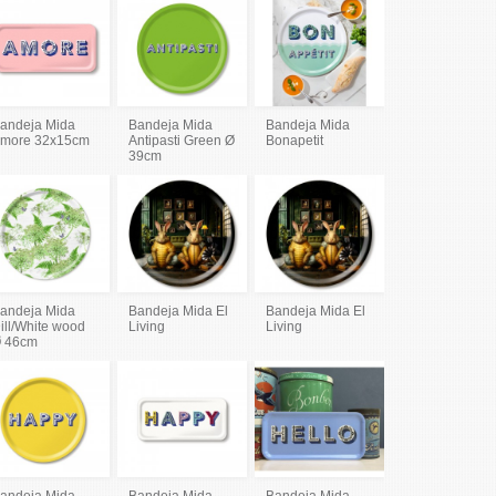
andeja Mida
Bandeja Mida
Bandeja Mida
more 32x15cm
Antipasti Green Ø
Bonapetit
39cm
andeja Mida
Bandeja Mida El
Bandeja Mida El
ill/White wood
Living
Living
 46cm
andeja Mida
Bandeja Mida
Bandeja Mida