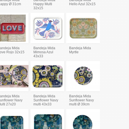
appy Ø 31cm
Happy Multi
Hello Azul 32x15
32x15
andeja Mida
Bandeja Mida
Bandeja Mida
ove Rojo 32x15
Mimosa Azul
Myrtle
43x33
andeja Mida
Bandeja Mida
Bandeja Mida
unflower Navy
Sunflower Navy
Sunflower Navy
ulti 27x20
multi 43x33
multi Ø 39cm