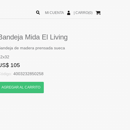
MI CUENTA
|
CARRO(0)
Bandeja Mida El Living
Bandeja de madera prensada sueca
32x32
US$ 105
Código:
4003232850258
AGREGAR AL CARRITO