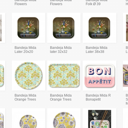
Flowers
Flowers
Folk Ø 39
H
Bandeja Mida
Bandeja Mida
Bandeja Mida
B
Later 20x20
later 32x32
Later 38x38
L
Bandeja Mida
Bandeja Mida
Bandeja Mida R
B
Orange Trees
Orange Trees
Bonapetit
S
M