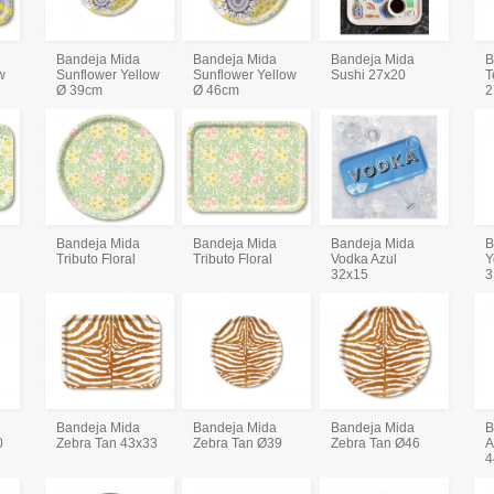
Bandeja Mida
Bandeja Mida
Bandeja Mida
B
w
Sunflower Yellow
Sunflower Yellow
Sushi 27x20
T
Ø 39cm
Ø 46cm
2
Bandeja Mida
Bandeja Mida
Bandeja Mida
B
Tributo Floral
Tributo Floral
Vodka Azul
Y
32x15
3
Bandeja Mida
Bandeja Mida
Bandeja Mida
B
0
Zebra Tan 43x33
Zebra Tan Ø39
Zebra Tan Ø46
A
4