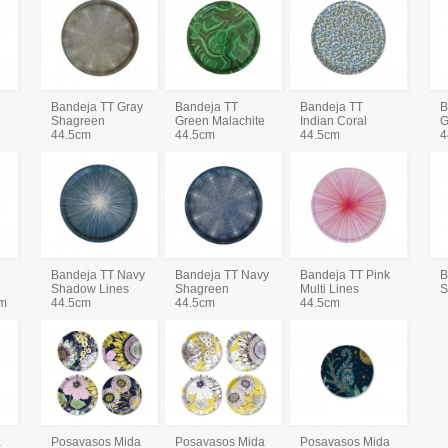
Bandeja TT Gray
Bandeja TT
Bandeja TT
B
Shagreen
Green Malachite
Indian Coral
G
44.5cm
44.5cm
44.5cm
4
Bandeja TT Navy
Bandeja TT Navy
Bandeja TT Pink
B
Shadow Lines
Shagreen
Multi Lines
S
cm
44.5cm
44.5cm
44.5cm
a
Posavasos Mida
Posavasos Mida
Posavasos Mida