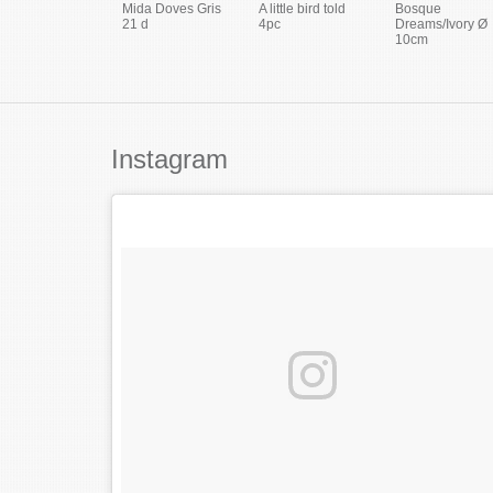
Mida Doves Gris
A little bird told
Bosque
21 d
4pc
Dreams/Ivory Ø
10cm
Instagram