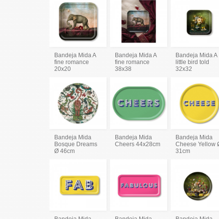
Bandeja Mida A
Bandeja Mida A
Bandeja Mida A
fine romance
fine romance
little bird told
20x20
38x38
32x32
Bandeja Mida
Bandeja Mida
Bandeja Mida
Bosque Dreams
Cheers 44x28cm
Cheese Yellow 
Ø 46cm
31cm
Bandeja Mida
Bandeja Mida
Bandeja Mida