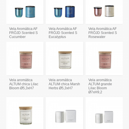
Vela Aromática AF
Vela Aromática AF
Vela Aromática AF
FRÖJD Scented S
FRÖJD Scented S
FRÖJD Scented S
Cucumber
Eucalyptus
Rosewater
Vela aromática
Vela aromática
Vela aromática
ALTUM chica Lilac
ALTUM chica Marsh
ALTUM grande
Bloom Ø5,3xH7
Herbs Ø5,3xH7
Lilac Bloom
Ø7xH9,2