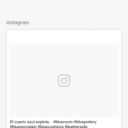
Instagram
El cuarto azul explota... #blueroom #bluepottery
#blueporcelain #bluecushions #leathersofa