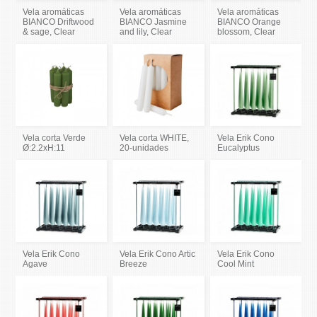
Vela aromáticas
Vela aromáticas
Vela aromáticas
BIANCO Driftwood
BIANCO Jasmine
BIANCO Orange
& sage, Clear
and lily, Clear
blossom, Clear
Vela corta Verde
Vela corta WHITE,
Vela Erik Cono
Ø:2.2xH:11
20-unidades
Eucalyptus
Vela Erik Cono
Vela Erik Cono Artic
Vela Erik Cono
Agave
Breeze
Cool Mint