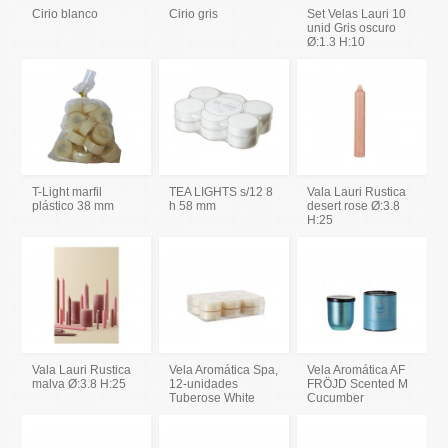
Cirio blanco
Cirio gris
Set Velas Lauri 10
unid Gris oscuro
Ø:1.3 H:10
T-Light marfil
TEA LIGHTS s/12 8
Vala Lauri Rustica
plástico 38 mm
h 58 mm
desert rose Ø:3.8
H:25
Vala Lauri Rustica
Vela Aromática Spa,
Vela Aromática AF
malva Ø:3.8 H:25
12-unidades
FRÖJD Scented M
Tuberose White
Cucumber