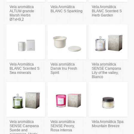
Vela aromática
Vela Aromática
Vela Aromática
ALTUM grande
BLANC S Sparkling
BLANC Scented S
Marsh Herbs
Herb Garden
Ø7xH9,2
Vela Aromática
Vela aromática
Vela aromática
BLANC Scented S
Dansk Inu Fresh
SENSE Campana
Sea minerals
Spirit
Lily of the valley,
Blanco
Vela aromática
Vela aromática
Vela Aromática Spa
SENSE Campana
SENSE Peony,
Mountain Breeze
Suede and
Rosa intensa