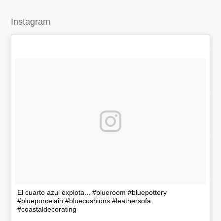
Instagram
El cuarto azul explota... #blueroom #bluepottery
#blueporcelain #bluecushions #leathersofa
#coastaldecorating