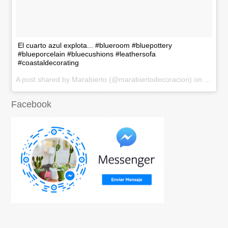
El cuarto azul explota... #blueroom #bluepottery
#blueporcelain #bluecushions #leathersofa
#coastaldecorating
A post shared by Marabierto (@marabiertodecoracion) on
Nov 20
Facebook