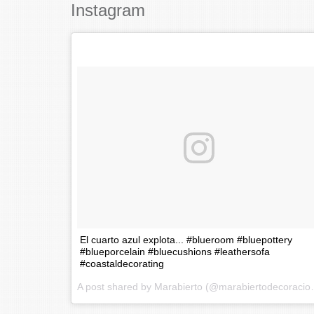
Instagram
El cuarto azul explota... #blueroom #bluepottery
#blueporcelain #bluecushions #leathersofa
#coastaldecorating
A post shared by Mar