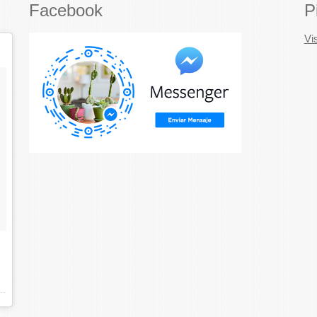
Facebook
P
Vi
abierto (@marabiertodecoracion) on
Nov 20, 2017 at 9:04am PST